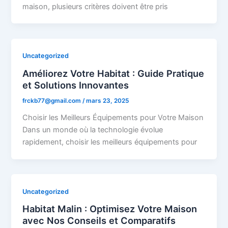
maison, plusieurs critères doivent être pris
Uncategorized
Améliorez Votre Habitat : Guide Pratique
et Solutions Innovantes
frckb77@gmail.com
/
mars 23, 2025
Choisir les Meilleurs Équipements pour Votre Maison
Dans un monde où la technologie évolue
rapidement, choisir les meilleurs équipements pour
Uncategorized
Habitat Malin : Optimisez Votre Maison
avec Nos Conseils et Comparatifs